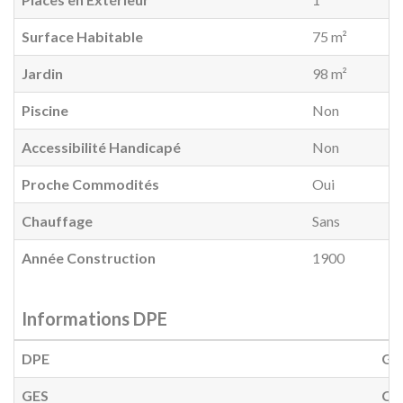
Surface Habitable
75 m²
Jardin
98 m²
Piscine
Non
Accessibilité Handicapé
Non
Proche Commodités
Oui
Chauffage
Sans
Année Construction
1900
Informations DPE
DPE
G
(
GES
C
(