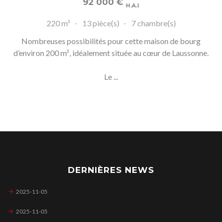
92 000
€
H.A.I
220 m²
13 pièce(s)
7 chambre(s)
Nombreuses possibilités pour cette maison de bourg
d’environ 200 m², idéalement située au cœur de Laussonne.
Le ...
DERNIÈRES NEWS
2025-11-05
2025-11-05