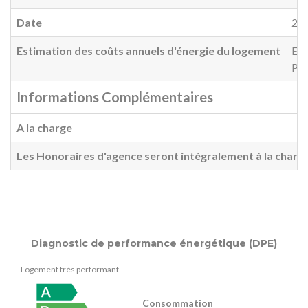
Date
20
Estimation des coûts annuels d'énergie du logement
Ent
Pri
Informations Complémentaires
A la charge
Les Honoraires d'agence seront intégralement à la charg
Diagnostic de performance énergétique (DPE)
Logement très performant
Consommation