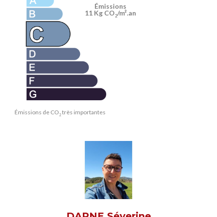
Émissions
11 Kg CO
/m².an
2
Émissions de CO
très importantes
2
DARNE Séverine