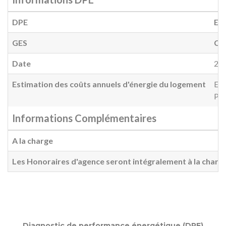
DPE
E
(
GES
C
(
Date
20
Estimation des coûts annuels d'énergie du logement
Ent
Pri
Informations Complémentaires
A la charge
Les Honoraires d'agence seront intégralement à la charg
Diagnostic de performance énergétique (DPE)